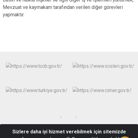
Mevzuat ve kaymakam tarafından verilen diğer görevleri
yapmaktır.
Sizlere daha iyi hizmet verebilmek için sitemizde
Kızılcasöğüt Mahallesi Hürriyet_4 Bulvarı No:75 Çivril/DENİZLİ