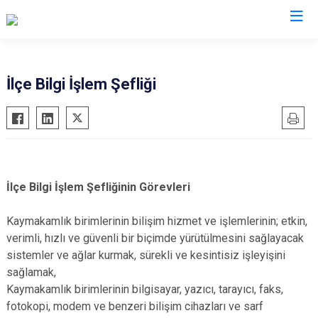
Denizli
İlçe Bilgi İşlem Şefliği
Acıpayam
Çardak
Pamukkale
Çivril
Babadağ
Güney
Baklan
Honaz
İlçe Bilgi İşlem Şefliğinin Görevleri
Bekilli
Kale
Kaymakamlık birimlerinin bilişim hizmet ve işlemlerinin; etkin,
Beyağaç
Sarayköy
verimli, hızlı ve güvenli bir biçimde yürütülmesini sağlayacak
Bozkurt
Serinhisar
sistemler ve ağlar kurmak, sürekli ve kesintisiz işleyişini
Buldan
Tavas
sağlamak,
Çal
Merkezefendi
Kaymakamlık birimlerinin bilgisayar, yazıcı, tarayıcı, faks,
fotokopi, modem ve benzeri bilişim cihazları ve sarf
Çameli